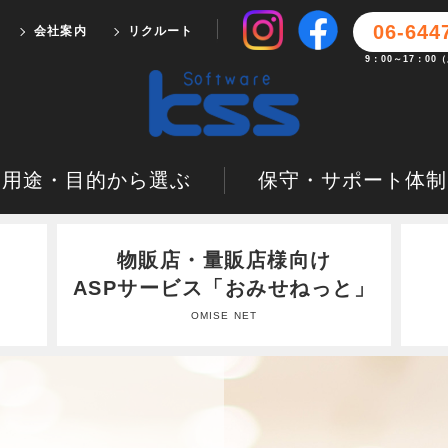
06-644
会社案内
リクルート
9：00～17：0
用途・目的から選ぶ
保守・サポート体制
物販店・量販店様向け
ASPサービス「おみせねっと」
OMISE NET