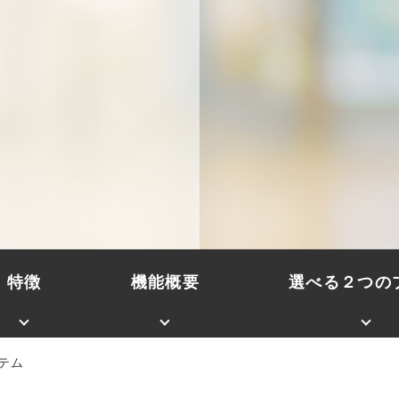
特徴
機能概要
選べる２つの
テム