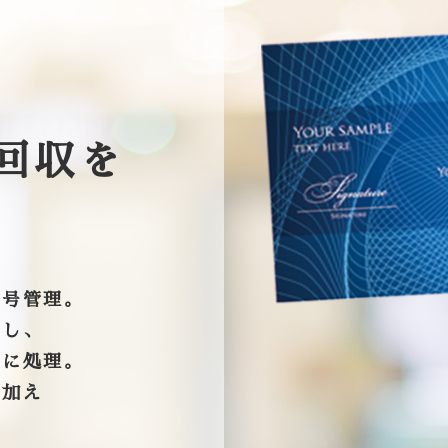
回収を
番号管理。
携し、
スに処理。
に加え