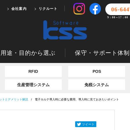
06-644
会社案内
リクルート
9：00～17：0
用途・目的から選ぶ
保守・サポート体制
RFID
POS
生産管理システム
免税システム
ットとデメリット解説
電子カルテ導入時に必要な費用、導入時に見ておきたいポイント
ツイート