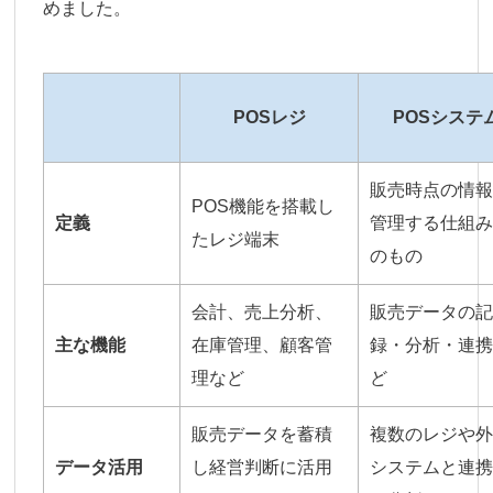
めました。
POSレジ
POSシステ
販売時点の情
POS機能を搭載し
定義
管理する仕組
たレジ端末
のもの
会計、売上分析、
販売データの
主な機能
在庫管理、顧客管
録・分析・連
理など
ど
販売データを蓄積
複数のレジや
データ活用
し経営判断に活用
システムと連